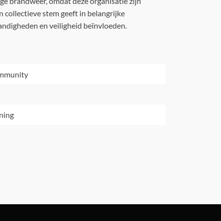
lige brandweer, omdat deze organisatie zijn
 collectieve stem geeft in belangrijke
andigheden en veiligheid beïnvloeden.
ommunity
ning