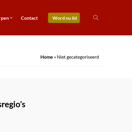
rpen
Contact
Word nu lid
Home
»
Niet gecategoriseerd
regio’s