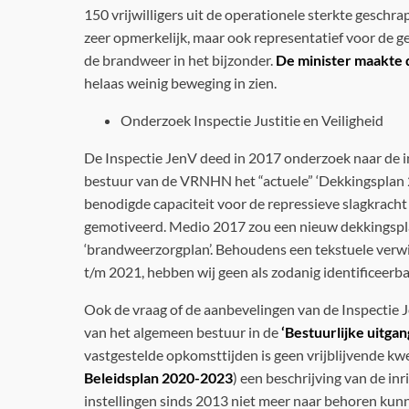
150 vrijwilligers uit de operationele sterkte geschr
zeer opmerkelijk, maar ook representatief voor de ge
de brandweer in het bijzonder.
De minister maakte d
helaas weinig beweging in zien.
Onderzoek Inspectie Justitie en Veiligheid
De Inspectie JenV deed in 2017 onderzoek naar de 
bestuur van de VRNHN het “actuele” ‘Dekkingsplan 
benodigde capaciteit voor de repressieve slagkrach
gemotiveerd. Medio 2017 zou een nieuw dekkingspla
‘brandweerzorgplan’. Behoudens een tekstuele verw
t/m 2021, hebben wij geen als zodanig identificeer
Ook de vraag of de aanbevelingen van de Inspecti
van het algemeen bestuur in de
‘Bestuurlijke uitg
vastgestelde opkomsttijden is geen vrijblijvende kwe
Beleidsplan 2020-2023
) een beschrijving van de in
instellingen sinds 2013 niet meer naar behoren kun