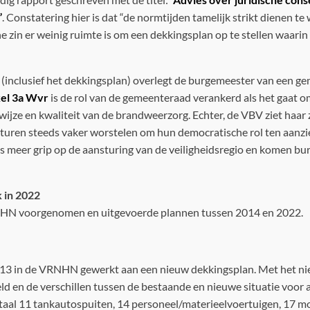
”
. Constatering hier is dat “de normtijden tamelijk strikt dienen t
he zin er weinig ruimte is om een dekkingsplan op te stellen waari
 (inclusief het dekkingsplan) overlegt de burgemeester van een ge
kel 3a Wvr
is de rol van de gemeenteraad verankerd als het gaat o
wijze en kwaliteit van de brandweerzorg. Echter, de VBV ziet haar 
turen steeds vaker worstelen om hun democratische rol ten aanzi
s meer grip op de aansturing van de veiligheidsregio en komen bu
 in 2022
VRNHN voorgenomen en uitgevoerde plannen tussen 2014 en 2022.
2013 in de VRNHN gewerkt aan een nieuw dekkingsplan. Met het n
d en de verschillen tussen de bestaande en nieuwe situatie voor 
taal 11 tankautospuiten, 14 personeel/materieelvoertuigen, 17 m