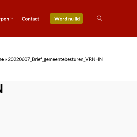
rpen
Contact
Word nu lid
me
»
20220607_Brief_gemeentebesturen_VRNHN
N