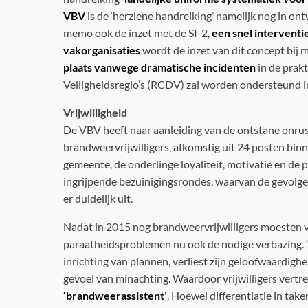
VBV
is de ‘herziene handreiking’ namelijk nog in on
memo ook de inzet met de SI-2,
een snel intervent
vakorganisaties
wordt de inzet van dit concept bij 
plaats vanwege dramatische incidenten
in de prak
Veiligheidsregio’s (RCDV) zal worden ondersteund i
Vrijwilligheid
De VBV heeft naar aanleiding van de ontstane onrus
brandweervrijwilligers, afkomstig uit 24 posten binn
gemeente, de onderlinge loyaliteit, motivatie en d
ingrijpende bezuinigingsrondes, waarvan de gevolge
er duidelijk uit.
Nadat in 2015 nog brandweervrijwilligers moesten ve
paraatheidsproblemen nu ook de nodige verbazing. “E
inrichting van plannen, verliest zijn geloofwaardighe
gevoel van minachting. Waardoor vrijwilligers vertrek
‘brandweerassistent’
. Hoewel differentiatie in take