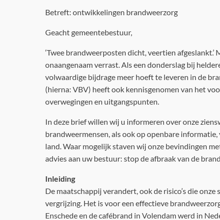
Betreft: ontwikkelingen brandweerzorg
Geacht gemeentebestuur,
‘Twee brandweerposten dicht, veertien afgeslankt.’
onaangenaam verrast. Als een donderslag bij helde
volwaardige bijdrage meer hoeft te leveren in de b
(hierna: VBV) heeft ook kennisgenomen van het voo
overwegingen en uitgangspunten.
In deze brief willen wij u informeren over onze zie
brandweermensen, als ook op openbare informatie, v
land. Waar mogelijk staven wij onze bevindingen me
advies aan uw bestuur: stop de afbraak van de bran
Inleiding
De maatschappij verandert, ook de risico’s die onze
vergrijzing. Het is voor een effectieve brandweerzo
Enschede en de cafébrand in Volendam werd in Neder