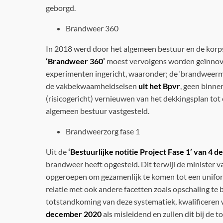
geborgd.
Brandweer 360
In 2018 werd door het algemeen bestuur en de korp
‘Brandweer 360’
moest vervolgens worden geïnnovee
experimenten ingericht, waaronder; de ‘brandweerme
de vakbekwaamheidseisen
uit het Bpvr
, geen binne
(risicogericht) vernieuwen van het dekkingsplan tot
algemeen bestuur vastgesteld.
Brandweerzorg fase 1
Uit de
‘Bestuurlijke notitie Project Fase 1’ van 4
brandweer heeft opgesteld. Dit terwijl de minister v
opgeroepen om gezamenlijk te komen tot een uniform
relatie met ook andere facetten zoals opschaling te
totstandkoming van deze systematiek, kwalificeren 
december 2020
als misleidend en zullen dit bij de