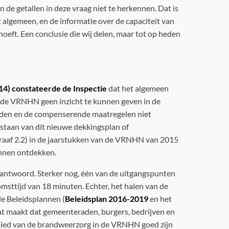
de getallen in deze vraag niet te herkennen. Dat is
t algemeen, en de informatie over de capaciteit van
eft. Een conclusie die wij delen, maar tot op heden
.14) constateerde de Inspectie
dat het algemeen
t de VRNHN geen inzicht te kunnen geven in de
ijden en de compenserende maatregelen niet
taan van dit nieuwe dekkingsplan of
raaf 2.2) in de jaarstukken van de VRNHN van 2015
unnen ontdekken.
ntwoord. Sterker nog, één van de uitgangspunten
sttijd van 18 minuten. Echter, het halen van de
de Beleidsplannen (
Beleidsplan 2016-2019
en het
at maakt dat gemeenteraden, burgers, bedrijven en
ebied van de brandweerzorg in de VRNHN goed zijn