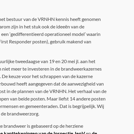
1 het bestuur van de VRNHN kennis heeft genomen
rom zijn in het stuk ook de ideeën van de
een ‘gedifferentieerd operationeel model’ waarin
First Responder posten), gebruik makend van
rlijke tweedaagse van 19 en 20 mei jl. aan het
niet meer te investeren in de brandweerkazernes
 De keuze voor het schrappen van de kazerne
bouwd heeft aangegeven dat de aanwezigheid van
ost in de plannen van de VRNHN. Het verhaal van de
pen van beide posten. Maar liefst 14 andere posten
rmensen en gemeenteraden. Dat is begrijpelijk. Wij
n de brandweerzorg.
e brandweer is gebaseerd op de herziene
he kanttekeningen van de Inspectie JenV
en
de