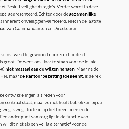
t Besluit veiligheidsregio’s. Verder wordt in deze
ncept’ gepresenteerd. Echter, door de
gezamenlijke
inherent onveilig gekwalificeerd. Niet in de laatste
de Raad van Commandanten en Directeuren
eenkomst werd bijgewoond door zo’n honderd
is groot. De wens om klaar te staan voor de lokale
og)
niet massaal aan de wilgen hangen
. Maar na de
RNHN, maar
de kantoorbezetting toeneemt
, is de rek
ke ontwikkelingen’ als reden voor
centraal staat, maar ze niet heeft betrokken bij de
ng ‘weg is weg’, doelend op het breed heersende
Een ander punt van zorg ligt in de functie van
ij dit niet als een veilig alternatief voor de