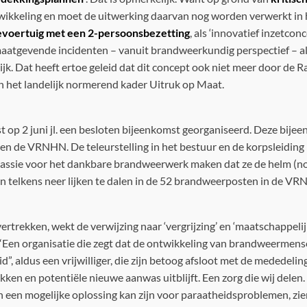
twikkeling en moet de uitwerking daarvan nog worden verwerkt in he
ievoertuig met een 2-persoonsbezetting
, als ‘innovatief inzetco
maatgevende incidenten – vanuit brandweerkundig perspectief – als 
tijk. Dat heeft ertoe geleid dat dit concept ook niet meer door 
n het landelijk normerend kader Uitruk op Maat.
t op 2 juni jl. een besloten bijeenkomst georganiseerd. Deze bij
en de VRNHN. De teleurstelling in het bestuur en de korpsleiding 
e passie voor het dankbare brandweerwerk maken dat ze de helm (n
n telkens neer lijken te dalen in de 52 brandweerposten in de V
rtrekken, wekt de verwijzing naar ‘vergrijzing’ en ‘maatschappelij
en organisatie die zegt dat de ontwikkeling van brandweermensen 
id”, aldus een vrijwilliger, die zijn betoog afsloot met de mededeli
ken en potentiële nieuwe aanwas uitblijft. Een zorg die wij delen. 
n een mogelijke oplossing kan zijn voor paraatheidsproblemen, zien w