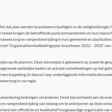
 Met dat plan werden brandweervrijwilligers in de veiligheidsre
re hemel kregen de betreffende postcommandanten en hun manscha
randweerzorg en rampenbestrijding in hun gemeente en daarbuiten.
rstel ‘Organisatieontwikkelingsplan brandweer 2022 – 2025’ van
nswijze op de plannen. Deze zienswijze is gebaseerd op zowel de g
igerende wettelijke kaders en actuele ontwikkelingen op het gebi
t een koppeling (in blauw) naar onderliggende informatie/docume
dweerzorg in uw regio.
 samenleving bedreigen veranderen. Denk bijvoorbeeld aan de ener
rg en rampenbestrijding van belang om te anticiperen op deze ont
land een efficiënte en kwalitatief hoogwaardige organisatie van