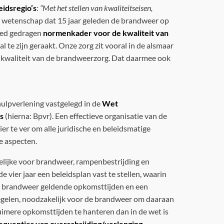
eidsregio’s
:
“Met het stellen van kwaliteitseisen,
de wetenschap dat 15 jaar geleden de brandweer op
reed gedragen
normenkader voor de kwaliteit van
e zijn geraakt. Onze zorg zit vooral in de alsmaar
e kwaliteit van de brandweerzorg. Dat daarmee ook
hulpverlening vastgelegd in de
Wet
’s
(hierna: Bpvr). Een effectieve organisatie van de
er te ver om alle juridische en beleidsmatige
e aspecten.
elijke voor brandweer, rampenbestrijding en
 vier jaar een beleidsplan vast te stellen, waarin
 de brandweer geldende opkomsttijden en een
egelen, noodzakelijk voor de brandweer om daaraan
ruimere opkomsttijden te hanteren dan in de wet is
sequenties van overschrijding/verlenging