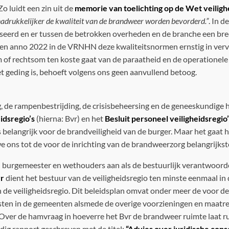
o luidt een zin uit de
memorie van toelichting op de Wet veiligh
adrukkelijker de kwaliteit van de brandweer worden bevorderd.”
. In 
niseerd en er tussen de betrokken overheden en de branche een b
n anno 2022 in de VRNHN deze kwaliteitsnormen ernstig in verval t
 of rechtsom ten koste gaat van de paraatheid en de operationel
t geding is, behoeft volgens ons geen aanvullend betoog.
, de rampenbestrijding, de crisisbeheersing en de geneeskundige 
eidsregio’s
(hierna: Bvr) en het
Besluit personeel veiligheidsregio
elangrijk voor de brandveiligheid van de burger. Maar het gaat hi
ons tot de voor de inrichting van de brandweerzorg belangrijkst
van burgemeester en wethouders aan als de bestuurlijk verantwoord
vr
dient het bestuur van de veiligheidsregio ten minste eenmaal in de
an de veiligheidsregio. Dit beleidsplan omvat onder meer de voor
ten in de gemeenten alsmede de overige voorzieningen en maatr
n’. Over de hamvraag in hoeverre het Bvr de brandweer ruimte laat 
rdig rapport geschreven met de titel:
“Advies over juridische con