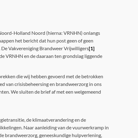
gio Noord-Holland Noord (hierna: VRNHN) onlangs
ppen het bericht dat hun post geen of geen
 De Vakvereniging Brandweer Vrijwilligers
[1]
 de VRNHN en de daaraan ten grondslag liggende
esprekken die wij hebben gevoerd met de betrokken
ed van crisisbeheersing en brandweerzorg in ons
nten. We sluiten de brief af met een welgemeend
gietransitie, de klimaatverandering en de
wikkelingen. Naar aanleiding van de vuurwerkramp in
 de brandweerzorg, geneeskundige hulpverlening,