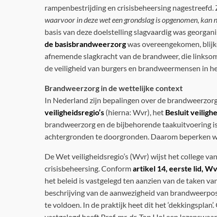
rampenbestrijding en crisisbeheersing nagestreefd. Z
waarvoor in deze wet een grondslag is opgenomen, kan n
basis van deze doelstelling slagvaardig was georga
de basisbrandweerzorg
was overeengekomen, blijke
afnemende slagkracht van de brandweer, die linksom
de veiligheid van burgers en brandweermensen in he
Brandweerzorg in de wettelijke context
In Nederland zijn bepalingen over de brandweerzorg
veiligheidsregio’s
(hierna: Wvr), het
Besluit veiligh
brandweerzorg en de bijbehorende taakuitvoering is b
achtergronden te doorgronden. Daarom beperken we 
De Wet veiligheidsregio’s (Wvr) wijst het college 
crisisbeheersing. Conform
artikel 14, eerste lid, W
het beleid is vastgelegd ten aanzien van de taken v
beschrijving van de aanwezigheid van brandweerpos
te voldoen. In de praktijk heet dit het ‘dekkingspla
vastgelegd heeft Prof. mr. dr. Ton Hol een lezenswaa