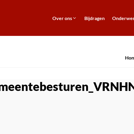
Over ons
Bijdragen
Onderwe
Ho
emeentebesturen_VRNH