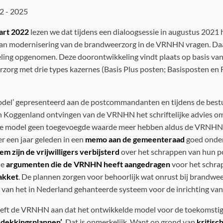
2 - 2025
art 2022
lezen we dat tijdens een dialoogsessie in augustus 202
e van modernisering van de brandweerzorg in de VRNHN vragen. Daa
ing opgenomen. Deze doorontwikkeling vindt plaats op basis van 
org met drie types kazernes (Basis Plus posten; Basisposten en 
odel’ gepresenteerd aan de postcommandanten en tijdens de bestuu
Koggenland ontvingen van de VRNHN het schriftelijke advies om 
uwe model geen toegevoegde waarde meer hebben aldus de VRNHN.
 een jaar geleden in een
memo aan de gemeenteraad
goed onder
em zijn de vrijwilligers verbijsterd
over het schrappen van hun p
de
argumenten die de VRNHN heeft aangedragen
voor het schrap
akket
. De plannen zorgen voor behoorlijk wat onrust bij brandwee
 van het in Nederland gehanteerde systeem voor de inrichting va
eft de VRNHN aan dat het ontwikkelde model voor de toekomstig
 dekkingsplannen’
. Dat is opmerkelijk. Want op grond van
kritisc