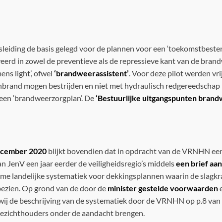
sleiding de basis gelegd voor de plannen voor een ‘toekomstbes
rd in zowel de preventieve als de repressieve kant van de bran
ns light’, ofwel
‘brandweerassistent’
. Voor deze pilot werden vr
nbrand mogen bestrijden en niet met hydraulisch redgereedschap 
 een ‘brandweerzorgplan’. De
‘Bestuurlijke uitgangspunten brand
 december 2020
blijkt bovendien dat in opdracht van de VRNHN een 
an JenV een jaar eerder de veiligheidsregio’s middels
een brief aan
e landelijke systematiek voor dekkingsplannen waarin de slagkrac
 bezien. Op grond van de door de
minister gestelde voorwaarden
e
wij de beschrijving van de systematiek door de VRNHN op p.8 van
 toezichthouders onder de aandacht brengen.