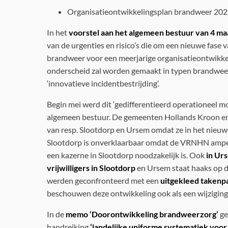
Organisatieontwikkelingsplan brandweer 202
In het
voorstel aan het algemeen bestuur van 4 ma
van de urgenties en risico’s die om een nieuwe fas
brandweer voor een meerjarige organisatieontwikkel
onderscheid zal worden gemaakt in typen brandweerz
‘innovatieve incidentbestrijding’.
Begin mei werd dit ‘gedifferentieerd operationeel m
algemeen bestuur. De gemeenten Hollands Kroon en 
van resp. Slootdorp en Ursem omdat ze in het nie
Slootdorp is onverklaarbaar omdat de VRNHN amper
een kazerne in Slootdorp noodzakelijk is. Ook
in Urs
vrijwilligers in Slootdorp
en Ursem staat haaks op 
werden geconfronteerd met een
uitgekleed takenp
beschouwen deze ontwikkeling ook als een wijziging
In de
memo ‘Doorontwikkeling brandweerzorg’
ge
handreiking
‘landelijke uniforme systematiek voor