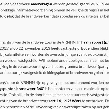
apt. Toen daarover
Kamervragen
werden gesteld, gaf de VRNHN aan 
brekkige informatievoorziening binnen de veiligheidsregio’s in he
uidelijk
dat de brandweerkerndata spoedig een kwaliteitsslag beho
inrichting van de brandweerzorg in de VRNHN. In
haar rapport (p
2015’ al op 22 november 2013 heeft vastgesteld. Bovendien blijk
t bij calamiteiten en worden de overschrijdingen van de opkomstt
n worden vastgesteld. Wij hebben onderzoek gedaan naar het bes
ijzing in de verantwoording van het programma brandweer (parag
baar bestuurlijk vastgesteld dekkingsplan of brandweerzorgplan k
e JenV door de VRNHN zijn opgevolgd moet ontkennend worden bea
angspunten brandweer 360’
is het hanteren van een maximale opkom
stie. Ook blijkt in de door het algemeen bestuur reeds vastgestel
richting van de brandweerzorg (
art.14, lid 2f Wvr
) te ontbreken. D
nen beoordelen of de uitvoering van de wettelijke taken op het g