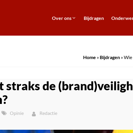
Over ons
Bijdragen
Onderwe
Home
»
Bijdragen
»
Wie 
 straks de (brand)veilig
n?
Opinie
Redactie