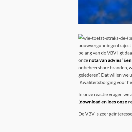
bouwvergunningentraject k
belang van de VBV ligt daar
onze
nota van advies ‘Een 
onbeheersbare branden, wo
gelederen”. Dat willen we
'Kwaliteitsborging voor he
In onze reactie vragen we
(
download en lees onze re
De VBV is zeer geïnteresse