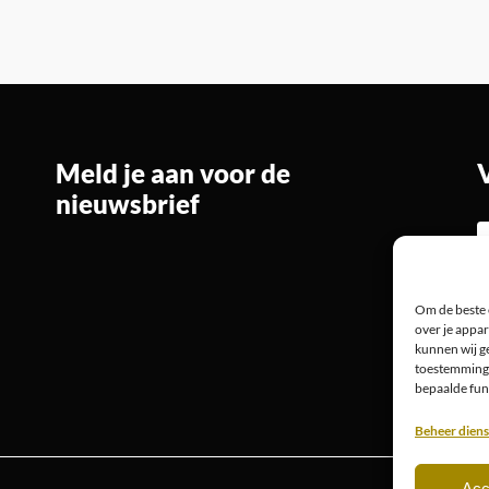
Meld je aan voor de
nieuwsbrief
Om de beste 
over je appar
kunnen wij ge
toestemming 
bepaalde fun
Beheer dien
Acc