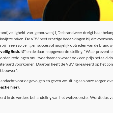
De brandweer dreigt haar belangr
wijt te raken. De VBV heef ernstige bedenkingen bij dit voornem
bij in een zo veilig en succesvol mogelijk optreden van de brandwe
veilig Besluit?’
en de daarin opgevoerde stelling: “Waar preventie 
rden reddingen onuitvoerbaar en wordt ook een prijs betaald door
 uiteraard voorkomen. Daarom heeft de VBV gereageerd op het co
t bouwen'.
 aandacht voor de gevolgen en geven we uiting aan onze zorgen ov
actie hier
).
erd in de verdere behandeling van het wetsvoorstel. Wordt dus ve