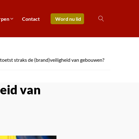
rpen
Contact
Word nu lid
toetst straks de (brand)veiligheid van gebouwen?
heid van