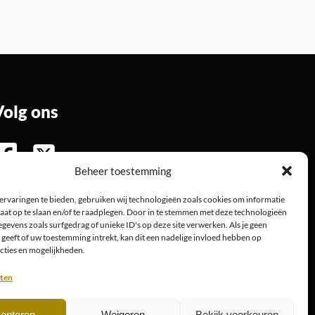
Volg ons
Beheer toestemming
ervaringen te bieden, gebruiken wij technologieën zoals cookies om informatie
aat op te slaan en/of te raadplegen. Door in te stemmen met deze technologieën
gevens zoals surfgedrag of unieke ID's op deze site verwerken. Als je geen
geeft of uw toestemming intrekt, kan dit een nadelige invloed hebben op
cties en mogelijkheden.
sten
epteren
Weigeren
Bekijk voorkeuren