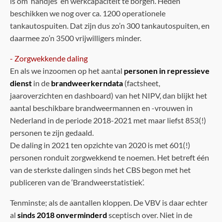
is om ‘handjes’ en werkcapaciteit te borgen. Heden
beschikken we nog over ca. 1200 operationele
tankautospuiten. Dat zijn dus zo’n 300 tankautospuiten, en
daarmee zo’n 3500 vrijwilligers minder.
- Zorgwekkende daling
En als we inzoomen op het aantal
personen in repressieve
dienst
in de
brandweerkerndata
(factsheet,
jaaroverzichten en dashboard) van het NIPV, dan blijkt het
aantal beschikbare brandweermannen en -vrouwen in
Nederland in de periode 2018-2021 met maar liefst 853(!)
personen te zijn gedaald.
De daling in 2021 ten opzichte van 2020 is met 601(!)
personen ronduit zorgwekkend te noemen. Het betreft één
van de sterkste dalingen sinds het CBS begon met het
publiceren van de ‘Brandweerstatistiek’.
Tenminste; als de aantallen kloppen. De VBV is daar echter
al
sinds 2018 onverminderd
sceptisch over. Niet in de