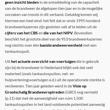
geen inzicht bieden
in de ontwikkeling van de capaciteit
van de brandweer de afgelopen tien jaar en in de mogelijke
oorzaken van trends in dit verband. Gelukkig komen wij
hiermee een heel eind: het feit dat er sinds 1995 honderd
brandweerkazernes zijn gesloten valt af te leiden uit de
cijfers van het CBS
en
die van het NIPV
. Bovendien
beschikt het grootste deel van de 953 brandweerkazernes
nog slechts over één
basisbrandweereenheid
met een
tankautospuit.
Uit
het actuele overzicht van voertuigen
die in gebruik
zijn bij de brandweer in Nederland blijkt ook dat veel
materieel (zoals tankautospuiten, red- en
hulpverleningsvoertuigen e.d.) uit de operationele sterkte is
verdwenen. Tien jaar geleden werd in de
Visie op
Grootschalig Brandweeroptreden
(GBO) nog vermeld
(p.11) dat met de aanwezigheid van ruim 1.500
tankautospuiten in het land voldoende potentieel aanwezig