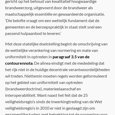
gericht op het behoud van kwalitatief hoogwaardige
brandweerzorg, uitgevoerd door de brandweer als
maatschappelijk essentiële en gewaardeerde organisatie.
‘Die belofte vraagt om een wettelijk fundament dat de
gemeenten en de beroepspraktijk in staat stelt snel een
passend hulpaanbod te leveren.’
Met deze statelijke doelstelling begint de omschrijving van
de wettelijke verankering van normering en mate van
uniformiteit in optreden in
paragraaf 3.5 van de
contourennota
. De alinea eindigt met de mededeling dat
het rijk niet in de huidige decentrale verantwoordelijkheden
wil treden. Niettemin moeten regels worden geformuleerd
op het gebied van uniformiteit van optreden
(brandweerdoctrine), materieelaanschaf en
interoperabiliteit. Want naast het feit dat de 25
veiligheidsregio’s sinds de inwerkingtreding van de Wet
veiligheidsregio’s in 2010 er niet in geslaagd zijn om
gezamenlijke kaders met betrekking tot de normering voor