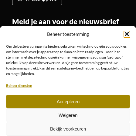
Meld je aan voor de nieuwsbrief
Beheer toestemming
Om de beste ervaringen te bieden, gebruiken wij technologieën zoals cookies
Volg ons
om informatie over je apparaat op te slaan en/of te raadplegen. Door in te
stemmen met deze technologieën kunnen wij gegevens zoals surfgedrag of
unieke ID's op deze site verwerken. Als je geen toestemming geeft of uw
toestemming intrekt, kan dit een nadelige invloed hebben op bepaalde functies
en mogelijkheden.
Beheer diensten
Accepteren
© 2026
Website is ontwikkeld door Designotive
Weigeren
Bekijk voorkeuren
Privacyverklaring
Cookiebeleid