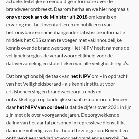
actuele, feitelijke en eenduidige informatie over de
brandweer ontbreekt. Daarom herhalen we hier nogmaals
ons verzoek aan de Minister uit 2018
om kennis en
ervaring met het inventariseren en publiceren van
betrouwbare en samenhangende statistische informatie
middels het CBS samen te voegen met vakinhoudelijke
kennis over de brandweerzorg. Het NIPV heeft namens de
veiligheidsregio’s de verantwoordelijkheid voor de
dataverzameling en statistieken van alle veiligheidsregio’s.
Dat brengt ons bij de taak van
het NIPV
om – in opdracht
van het Veiligheidsberaad - als kennisinstituut voor
crisisbeheersing en brandweerzorg trends en
ontwikkelingen op landelijke schaal te monitoren. Temeer
daar
het NIPV van oordeel is
dat de cijfers over 2021 in lijn
zijn met die over voorgaande jaren. De zorgwekkende
daling van het aantal personen in repressieve dienst lijkt
daarmee volledig over het hoofd te zijn gezien. Bovendien
ontbreekt een verklaring voor het opvallende verschil. De