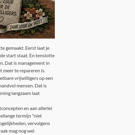
e gemaakt. Eerst laat je
e start staat. En tenslotte
ien. Dat is management in
t meer te repareren is.
etbare vrijwilligers op een
 handvol mensen. Dat is
iening langzaam laat
etconcepten en aan allerlei
ellange termijn "niet
mogelijkheden, vervolgens
praak mag nog wel