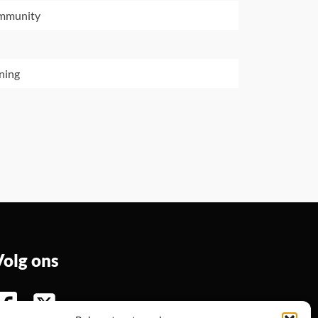
ommunity
ning
Volg ons