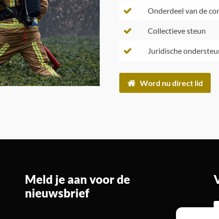
Onderdeel van de c
Collectieve steun
Juridische ondersteu
Word nu direct lid
Meld je aan voor de
nieuwsbrief