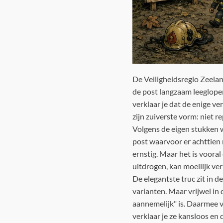
De Veiligheidsregio Zeelan
de post langzaam leeglopen
verklaar je dat de enige v
zijn zuiverste vorm: niet r
Volgens de eigen stukken wa
post waarvoor er achttien 
ernstig. Maar het is voora
uitdrogen, kan moeilijk ver
De elegantste truc zit in d
varianten. Maar vrijwel in
aannemelijk" is. Daarmee ve
verklaar je ze kansloos en