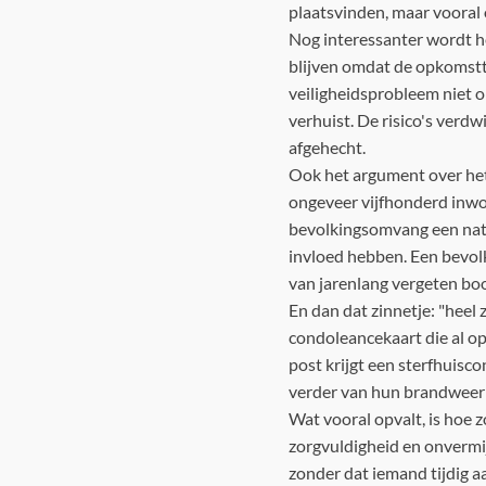
plaatsvinden, maar vooral 
Nog interessanter wordt he
blijven omdat de opkomstti
veiligheidsprobleem niet o
verhuist. De risico's verd
afgehecht.
Ook het argument over het
ongeveer vijfhonderd inwon
bevolkingsomvang een natu
invloed hebben. Een bevolki
van jarenlang vergeten bo
En dan dat zinnetje: "heel 
condoleancekaart die al op
post krijgt een sterfhuisc
verder van hun brandweer
Wat vooral opvalt, is hoe 
zorgvuldigheid en onvermij
zonder dat iemand tijdig a