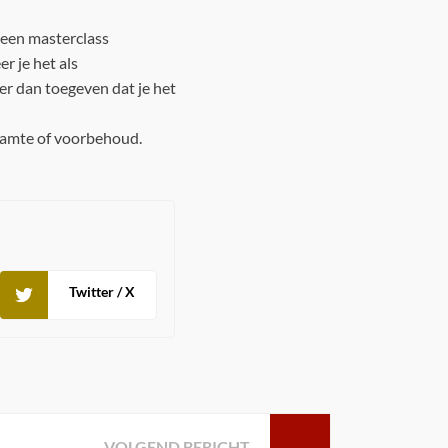
 een masterclass
r je het als
er dan toegeven dat je het
haamte of voorbehoud.
Twitter / X
VOLGEND BERICHT