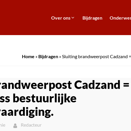
Over ons
Bijdragen
Onderwe
Home
»
Bijdragen
»
Sluiting brandweerpost Cadzand = 
brandweerpost Cadzand =
ss bestuurlijke
vaardiging.
nie
Redacteur