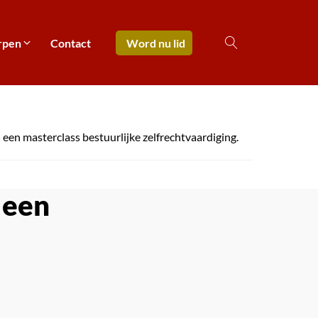
rpen
Contact
Word nu lid
een masterclass bestuurlijke zelfrechtvaardiging.
 een