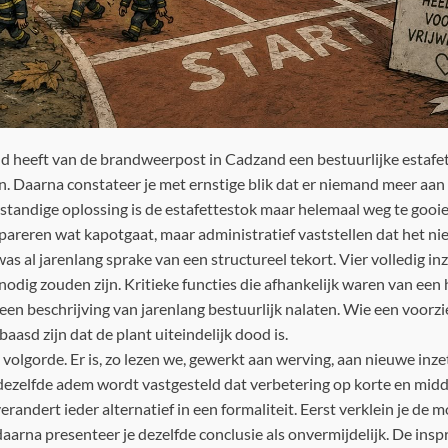
d heeft van de brandweerpost in Cadzand een bestuurlijke estafett
. Daarna constateer je met ernstige blik dat er niemand meer aan d
erstandige oplossing is de estafettestok maar helemaal weg te goo
epareren wat kapotgaat, maar administratief vaststellen dat het nie
s al jarenlang sprake van een structureel tekort. Vier volledig inz
nodig zouden zijn. Kritieke functies die afhankelijk waren van een
l een beschrijving van jarenlang bestuurlijk nalaten. Wie een voorz
baasd zijn dat de plant uiteindelijk dood is.
e volgorde. Er is, zo lezen we, gewerkt aan werving, aan nieuwe inz
 dezelfde adem wordt vastgesteld dat verbetering op korte en midd
randert ieder alternatief in een formaliteit. Eerst verklein je de 
 daarna presenteer je dezelfde conclusie als onvermijdelijk. De ins