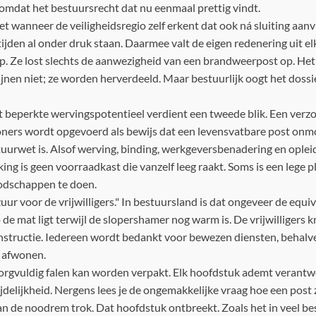
omdat het bestuursrecht dat nu eenmaal prettig vindt.
t wanneer de veiligheidsregio zelf erkent dat ook ná sluiting aa
jden al onder druk staan. Daarmee valt de eigen redenering uit elka
p. Ze lost slechts de aanwezigheid van een brandweerpost op. Het 
wijnen niet; ze worden herverdeeld. Maar bestuurlijk oogt het dossi
 beperkte wervingspotentieel verdient een tweede blik. Een verz
ers wordt opgevoerd als bewijs dat een levensvatbare post onmoge
urwet is. Alsof werving, binding, werkgeversbenadering en oplei
ng is geen voorraadkast die vanzelf leeg raakt. Soms is een lege p
odschappen te doen.
zuur voor de vrijwilligers." In bestuursland is dat ongeveer de equi
 de mat ligt terwijl de slopershamer nog warm is. De vrijwilligers 
onstructie. Iedereen wordt bedankt voor bewezen diensten, behalv
 afwonen.
zorgvuldig falen kan worden verpakt. Elk hoofdstuk ademt verantw
delijkheid. Nergens lees je de ongemakkelijke vraag hoe een post z
an de noodrem trok. Dat hoofdstuk ontbreekt. Zoals het in veel bes