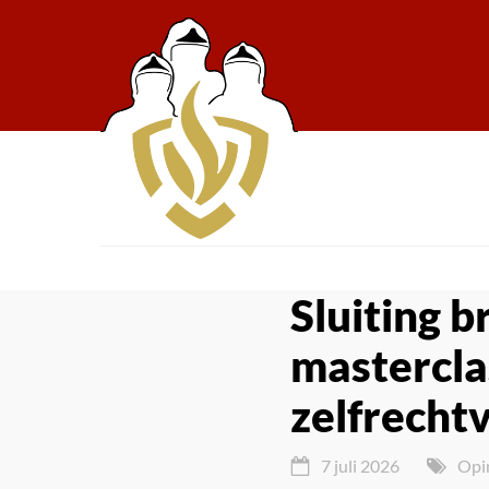
Sluiting 
mastercla
zelfrecht
7 juli 2026
Opi