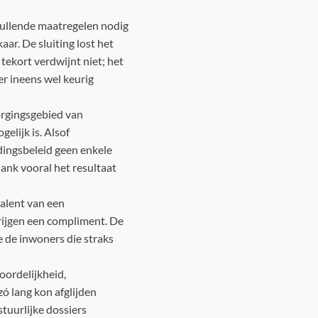
nvullende maatregelen nodig
ar. De sluiting lost het
tekort verdwijnt niet; het
er ineens wel keurig
orgingsgebied van
lijk is. Alsof
dingsbeleid geen enkele
lank vooral het resultaat
valent van een
krijgen een compliment. De
e de inwoners die straks
oordelijkheid,
ó lang kon afglijden
tuurlijke dossiers