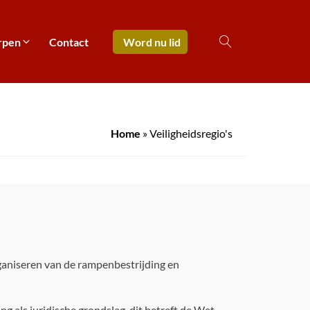
rpen
Contact
Word nu lid
Home
»
Veiligheidsregio's
organiseren van de rampenbestrijding en
ng als juridische grondslag. dit betreft de Wet