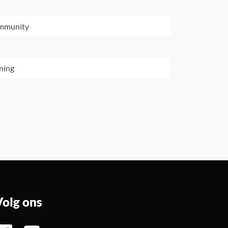
ommunity
ning
Volg ons