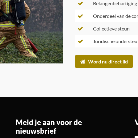
Belangenbehartiging
Onderdeel van de c
Collectieve steun
Juridische ondersteu
Word nu direct lid
Meld je aan voor de
nieuwsbrief