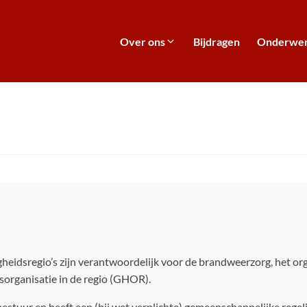
Over ons
Bijdragen
Onderwe
ligheidsregio’s zijn verantwoordelijk voor de brandweerzorg, het 
sorganisatie in de regio (GHOR).
estuur en heeft een (bij wet verplichte) gemeenschappelijke regeli