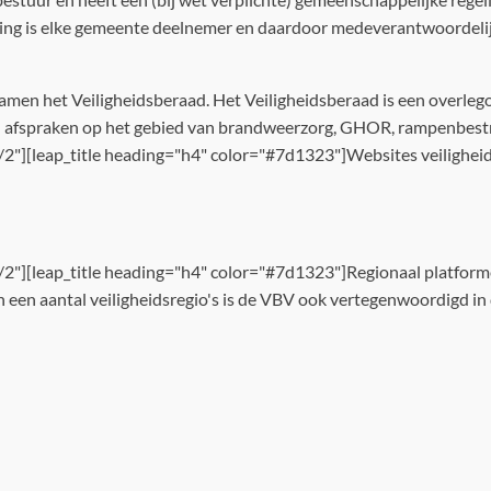
eling is elke gemeente deelnemer en daardoor medeverantwoordelij
samen het Veiligheidsberaad. Het Veiligheidsberaad is een overlego
 afspraken op het gebied van brandweerzorg, GHOR, rampenbestrij
"][leap_title heading="h4" color="#7d1323"]Websites veiligheids
2"][leap_title heading="h4" color="#7d1323"]Regionaal platform
 In een aantal veiligheidsregio's is de VBV ook vertegenwoordigd 