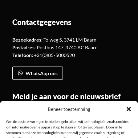
Contactgegevens
Bezoekadres:
Tolweg 5, 3741 LM Baarn
Postadres:
Postbus 147, 3740 AC Baarn
Telefoon:
+31(0)85-5000520
WhatsApp ons
Meld je aan voor de nieuwsbrief
Beheer toestemming
Om de beste ervaringen te bieden, gebruiken wij technologieën zoals cookies
Volg ons
om informatie over je apparaat op te slaan en/of te raadplegen. Door in te
stemmen met deze technologieën kunnen wij gegevens zoals surfgedrag of