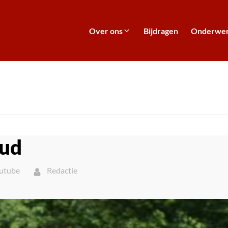
Over ons
Bijdragen
Onderwe
oud
utube
Redactie