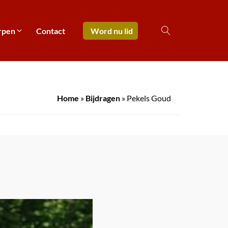
rpen
Contact
Word nu lid
Home
»
Bijdragen
»
Pekels Goud