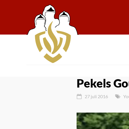
Pekels G
27 juli 2016
Yo