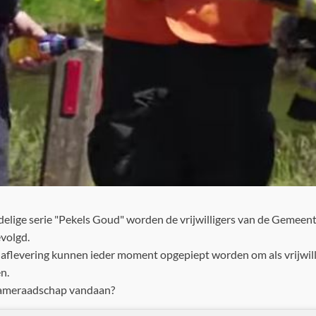
 delige serie "Pekels Goud" worden de vrijwilligers van de Gemee
volgd.
aflevering kunnen ieder moment opgepiept worden om als vrijwilli
n.
kameraadschap vandaan?