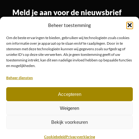
Meld je aan voor de nieuwsbrief
Beheer toestemming
Om de beste ervaringen te bieden, gebruiken wij technologieën zoals cookies
Volg ons
om informatie over je apparaat op te slaan en/of te raadplegen. Door in te
stemmen met deze technologieën kunnen wij gegevens zoals surfgedrag of
unieke ID's op deze site verwerken. Als je geen toestemming geeft of uw
toestemming intrekt, kan dit een nadelige invloed hebben op bepaalde functies
en mogelijkheden.
Beheer diensten
Accepteren
© 2026
Website is ontwikkeld door Designotive
Weigeren
Bekijk voorkeuren
Privacyverklaring
Cookiebeleid
Cookiebeleid
Privacyverklaring