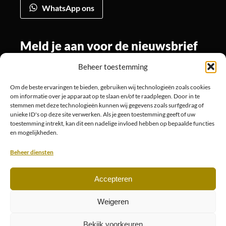
WhatsApp ons
Meld je aan voor de nieuwsbrief
Beheer toestemming
Om de beste ervaringen te bieden, gebruiken wij technologieën zoals cookies
Volg ons
om informatie over je apparaat op te slaan en/of te raadplegen. Door in te
stemmen met deze technologieën kunnen wij gegevens zoals surfgedrag of
unieke ID's op deze site verwerken. Als je geen toestemming geeft of uw
toestemming intrekt, kan dit een nadelige invloed hebben op bepaalde functies
en mogelijkheden.
Beheer diensten
Accepteren
© 2026
Website is ontwikkeld door Designotive
Weigeren
Bekijk voorkeuren