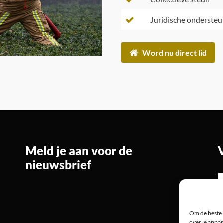
Juridische ondersteu
Word nu direct lid
Meld je aan voor de
nieuwsbrief
Om de beste 
over je appar