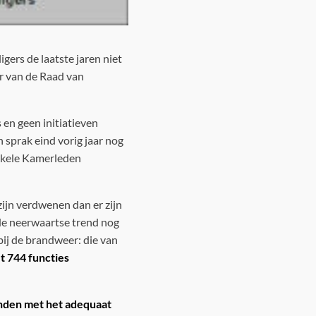
lligers de laatste jaren niet
er van de Raad van
 en geen initiatieven
 sprak eind vorig jaar nog
Enkele Kamerleden
r zijn verdwenen dan er zijn
de neerwaartse trend nog
 bij de brandweer: die van
et 744 functies
nden met het adequaat