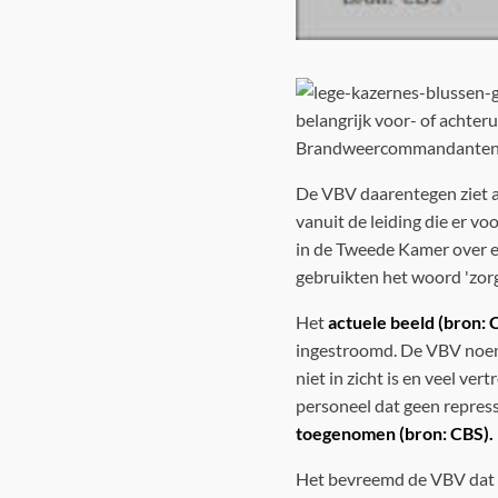
belangrijk voor- of achteru
Brandweercommandanten
De VBV daarentegen ziet al
vanuit de leiding die er v
in de Tweede Kamer over ee
gebruikten het woord 'zor
Het
actuele beeld (bron: 
ingestroomd. De VBV noemt
niet in zicht is en veel ve
personeel dat geen repress
toegenomen (bron: CBS).
Het bevreemd de VBV dat v