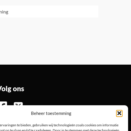
ning
Volg ons
Beheer toestemming
ervaringen te bieden, gebruiken wij technologieën zoals cookies om informatie
aat op te slaan en/of te raadplegen. Door in te stemmen met deze technologieën