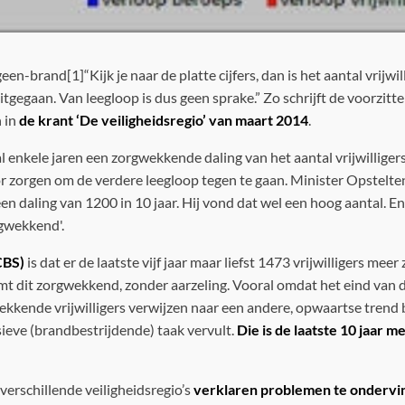
“Kijk je naar de platte cijfers, dan is het aantal vrijwi
itgegaan. Van leegloop is dus geen sprake.” Zo schrijft de voorzitt
 in
de krant ‘De veiligheidsregio’ van maart 2014
.
 enkele jaren een zorgwekkende daling van het aantal vrijwilligers
oor zorgen om de verdere leegloop tegen te gaan. Minister Opstelten
n daling van 1200 in 10 jaar. Hij vond dat wel een hoog aantal. 
gwekkend'.
CBS)
is dat er de laatste vijf jaar maar liefst 1473 vrijwilligers mee
 dit zorgwekkend, zonder aarzeling. Vooral omdat het eind van 
rtrekkende vrijwilligers verwijzen naar een andere, opwaartse trend
ieve (brandbestrijdende) taak vervult.
Die is de laatste 10 jaar m
erschillende veiligheidsregio’s
v
erklaren problemen te ondervi