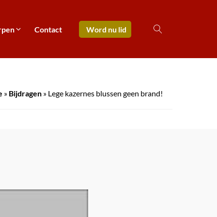
rpen
Contact
Word nu lid
e
»
Bijdragen
»
Lege kazernes blussen geen brand!
!