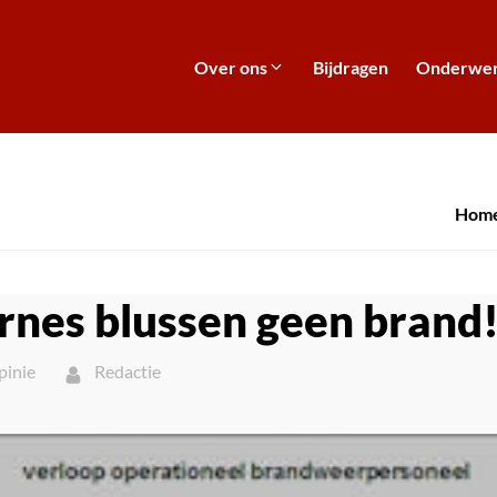
Over ons
Bijdragen
Onderwe
Hom
rnes blussen geen brand
pinie
Redactie