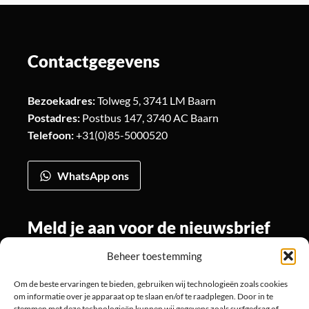
Contactgegevens
Bezoekadres:
Tolweg 5, 3741 LM Baarn
Postadres:
Postbus 147, 3740 AC Baarn
Telefoon:
+31(0)85-5000520
WhatsApp ons
Meld je aan voor de nieuwsbrief
Beheer toestemming
Om de beste ervaringen te bieden, gebruiken wij technologieën zoals cookies
Volg ons
om informatie over je apparaat op te slaan en/of te raadplegen. Door in te
stemmen met deze technologieën kunnen wij gegevens zoals surfgedrag of