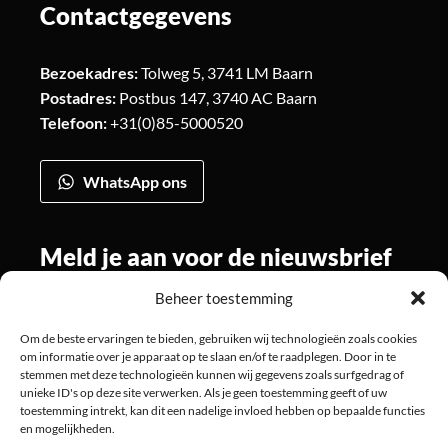
Contactgegevens
Bezoekadres:
Tolweg 5, 3741 LM Baarn
Postadres:
Postbus 147, 3740 AC Baarn
Telefoon:
+31(0)85-5000520
WhatsApp ons
Meld je aan voor de nieuwsbrief
Beheer toestemming
Om de beste ervaringen te bieden, gebruiken wij technologieën zoals cookies
Volg ons
om informatie over je apparaat op te slaan en/of te raadplegen. Door in te
stemmen met deze technologieën kunnen wij gegevens zoals surfgedrag of
unieke ID's op deze site verwerken. Als je geen toestemming geeft of uw
toestemming intrekt, kan dit een nadelige invloed hebben op bepaalde functies
en mogelijkheden.