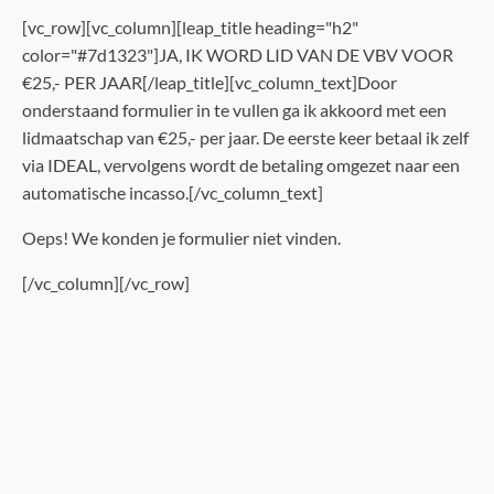
[vc_row][vc_column][leap_title heading="h2"
color="#7d1323"]JA, IK WORD LID VAN DE VBV VOOR
€25,- PER JAAR[/leap_title][vc_column_text]Door
onderstaand formulier in te vullen ga ik akkoord met een
lidmaatschap van €25,- per jaar. De eerste keer betaal ik zelf
via IDEAL, vervolgens wordt de betaling omgezet naar een
automatische incasso.[/vc_column_text]
Oeps! We konden je formulier niet vinden.
[/vc_column][/vc_row]