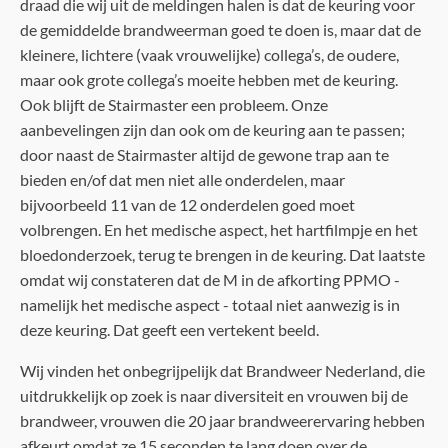
draad die wij uit de meldingen halen is dat de keuring voor
de gemiddelde brandweerman goed te doen is, maar dat de
kleinere, lichtere (vaak vrouwelijke) collega’s, de oudere,
maar ook grote collega’s moeite hebben met de keuring.
Ook blijft de Stairmaster een probleem. Onze
aanbevelingen zijn dan ook om de keuring aan te passen;
door naast de Stairmaster altijd de gewone trap aan te
bieden en/of dat men niet alle onderdelen, maar
bijvoorbeeld 11 van de 12 onderdelen goed moet
volbrengen. En het medische aspect, het hartfilmpje en het
bloedonderzoek, terug te brengen in de keuring. Dat laatste
omdat wij constateren dat de M in de afkorting PPMO -
namelijk het medische aspect - totaal niet aanwezig is in
deze keuring. Dat geeft een vertekent beeld.
Wij vinden het onbegrijpelijk dat Brandweer Nederland, die
uitdrukkelijk op zoek is naar diversiteit en vrouwen bij de
brandweer, vrouwen die 20 jaar brandweerervaring hebben
afkeurt omdat ze 15 seconden te lang doen over de