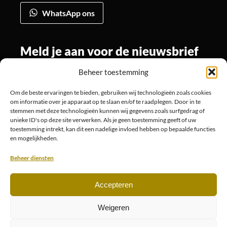
WhatsApp ons
Meld je aan voor de nieuwsbrief
Beheer toestemming
Om de beste ervaringen te bieden, gebruiken wij technologieën zoals cookies
Volg ons
om informatie over je apparaat op te slaan en/of te raadplegen. Door in te
stemmen met deze technologieën kunnen wij gegevens zoals surfgedrag of
unieke ID's op deze site verwerken. Als je geen toestemming geeft of uw
toestemming intrekt, kan dit een nadelige invloed hebben op bepaalde functies
en mogelijkheden.
Beheer diensten
Accepteren
© 2026
Website is ontwikkeld door Designotive
Weigeren