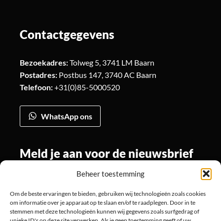
Contactgegevens
Bezoekadres:
Tolweg 5, 3741 LM Baarn
Postadres:
Postbus 147, 3740 AC Baarn
Telefoon:
+31(0)85-5000520
WhatsApp ons
Meld je aan voor de nieuwsbrief
Beheer toestemming
Om de beste ervaringen te bieden, gebruiken wij technologieën zoals cookies
Volg ons
om informatie over je apparaat op te slaan en/of te raadplegen. Door in te
stemmen met deze technologieën kunnen wij gegevens zoals surfgedrag of
unieke ID's op deze site verwerken. Als je geen toestemming geeft of uw