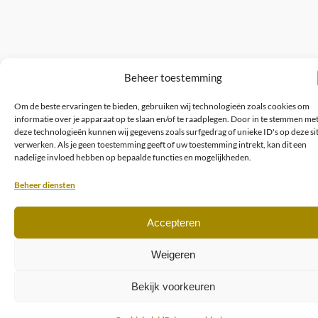
Beheer toestemming
Om de beste ervaringen te bieden, gebruiken wij technologieën zoals cookies om
informatie over je apparaat op te slaan en/of te raadplegen. Door in te stemmen me
deze technologieën kunnen wij gegevens zoals surfgedrag of unieke ID's op deze si
verwerken. Als je geen toestemming geeft of uw toestemming intrekt, kan dit een
nadelige invloed hebben op bepaalde functies en mogelijkheden.
Beheer diensten
Accepteren
Weigeren
Bekijk voorkeuren