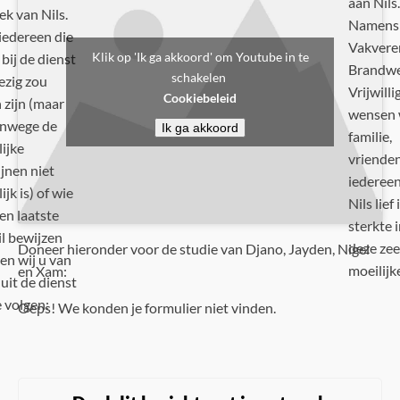
aan Nils.
ek van Nils.
Namens
iedereen die
Vakvere
Klik op 'Ik ga akkoord' om Youtube in te
bij de dienst
Brandw
schakelen
zig zou
Vrijwilli
Cookiebeleid
 zijn (maar
wensen 
anwege de
Ik ga akkoord
familie,
lijke
vriende
ijnen niet
iedereen
jk is) of wie
Nils lief 
en laatste
sterkte i
il bewijzen
deze zee
Doneer hieronder voor de studie van Djano, Jayden, Nigel
en wij u van
moeilijke
en Xam:
uit de dienst
e volgen:
Oeps! We konden je formulier niet vinden.