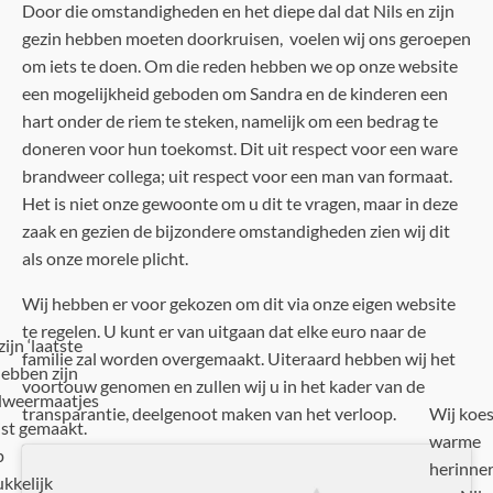
Door die omstandigheden en het diepe dal dat Nils en zijn
gezin hebben moeten doorkruisen, voelen wij ons geroepen
om iets te doen. Om die reden hebben we op onze website
een mogelijkheid geboden om Sandra en de kinderen een
hart onder de riem te steken, namelijk om een bedrag te
doneren voor hun toekomst. Dit uit respect voor een ware
brandweer collega; uit respect voor een man van formaat.
Het is niet onze gewoonte om u dit te vragen, maar in deze
zaak en gezien de bijzondere omstandigheden zien wij dit
als onze morele plicht.
Wij hebben er voor gekozen om dit via onze eigen website
te regelen. U kunt er van uitgaan dat elke euro naar de
ijn ‘laatste
familie zal worden overgemaakt. Uiteraard hebben wij het
hebben zijn
voortouw genomen en zullen wij u in het kader van de
dweermaatjes
transparantie, deelgenoot maken van het verloop.
Wij koe
ist gemaakt.
warme
p
herinne
ukkelijk