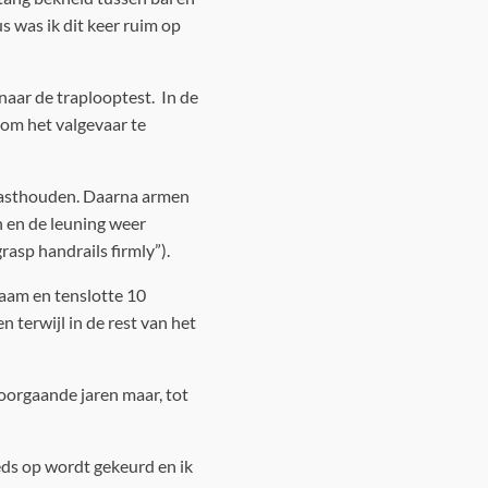
us was ik dit keer ruim op
naar de traplooptest. In de
 om het valgevaar te
g vasthouden. Daarna armen
n en de leuning weer
asp handrails firmly”).
zaam en tenslotte 10
 terwijl in de rest van het
voorgaande jaren maar, tot
eds op wordt gekeurd en ik