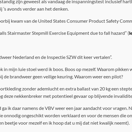
standig zijn geweest als vandaag de inspanningstest inclusief har
ij ’s avonds verder aan het denken.
oorbij kwam van de United States Consumer Product Safety Comm
lls Stairmaster Stepmill Exercise Equipment due to fall hazard” (
l
ndweer Nederland en de Inspectie SZW dit keer vertalen”.
ok in mijn luie stoel werd ik boos. Boos op mezelf. Waarom pikken 
 bij de brandweer geen veilige keuring. Waarom weer een pilot?
 sportkleding zonder ademlucht en extra ballast van 20 kg een ste
og deze nekkenbreker met potentieel gevaar op blijvende invalidite
ga ik daar namens de VBV weer een jaar aandacht voor vragen. N
e onnodig ongeschikt worden verklaard en voor de mensen die on
en beetje voor mezelf en ik hoop dat u mij dat niet kwalijk neemt).