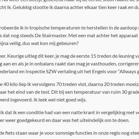
ht ik. Gelukkig stootte ik daarna achter elkaar tien keer raak en d
beerde ik in tropische temperaturen te herstellen in de aanloop 
is dat nog steeds De Stairmaster. Met een mat achter het apparaat
jna veilig, dus wat kon mij gebeuren?
r. Keurige uitleg dit keer, je mag de eerste 15 treden de leunin
g aan en als je in onbalans raakt dan mag je vasthouden, corrigere
derland en Inspectie SZW vertaling uit het Engels voor “Allways gr
 40 kilo liep ik vervolgens 70 treden vlot, daarna 20 treden moei
ar het eind van de test. Dit bij een temperatuur van ruim 30 graden
erd ingevoerd. Ik leek wel niet goed wijs.
ik dat ik een conditie had van een natte krant in vergelijking met 
ter weer goedgekeurd en daar was het uiteindelijk om te doen.
de fiets staan waar je voor sommige functies in onze regio nog ste