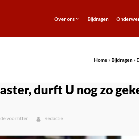
Over ons
Bijdragen
Onderwe
Home
»
Bijdragen
»
D
aster, durft U nog zo gek
de voorzitter
Redactie