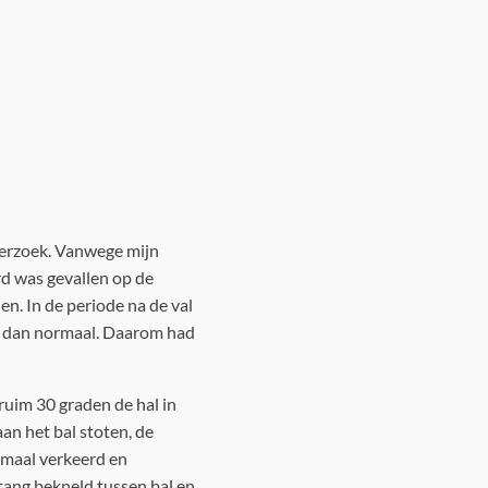
derzoek. Vanwege mijn
ard was gevallen op de
en. In de periode na de val
ng dan normaal. Daarom had
uim 30 graden de hal in
an het bal stoten, de
emaal verkeerd en
stang bekneld tussen bal en