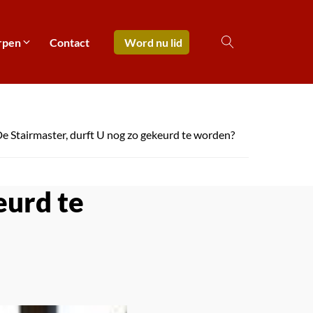
rpen
Contact
Word nu lid
e Stairmaster, durft U nog zo gekeurd te worden?
eurd te