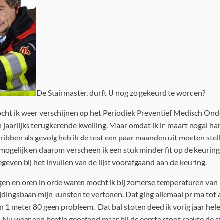
De Stairmaster, durft U nog zo gekeurd te worden?
ht ik weer verschijnen op het Periodiek Preventief Medisch On
en jaarlijks terugkerende kwelling. Maar omdat ik in maart nogal h
 ribben als gevolg heb ik de test een paar maanden uit moeten stell
mogelijk en daarom verscheen ik een stuk minder fit op de keuri
geven bij het invullen van de lijst voorafgaand aan de keuring.
en en oren in orde waren mocht ik bij zomerse temperaturen van r
dingsbaan mijn kunsten te vertonen. Dat ging allemaal prima tot a
n 1 meter 80 geen probleem. Dat bal stoten deed ik vorig jaar hel
. Nu weer een beetje geoefend maar bij de eerste stoot raakte de 