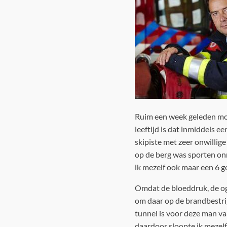
Ruim een week geleden moc
leeftijd is dat inmiddels e
skipiste met zeer onwillige
op de berg was sporten on
ik mezelf ook maar een 6 ge
Omdat de bloeddruk, de og
om daar op de brandbestrij
tunnel is voor deze man va
daardoor sloopte ik mezelf