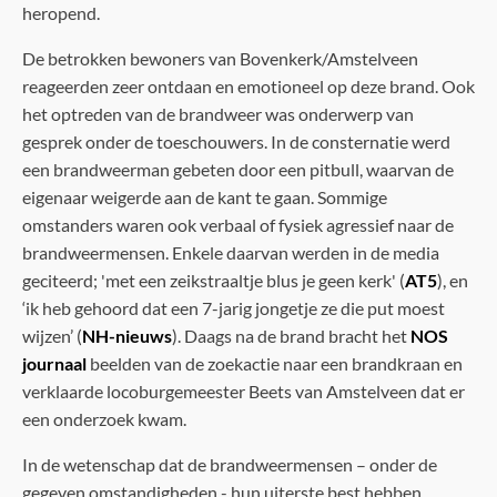
heropend.
De betrokken bewoners van Bovenkerk/Amstelveen
reageerden zeer ontdaan en emotioneel op deze brand. Ook
het optreden van de brandweer was onderwerp van
gesprek onder de toeschouwers. In de consternatie werd
een brandweerman gebeten door een pitbull, waarvan de
eigenaar weigerde aan de kant te gaan. Sommige
omstanders waren ook verbaal of fysiek agressief naar de
brandweermensen. Enkele daarvan werden in de media
geciteerd; 'met een zeikstraaltje blus je geen kerk' (
AT5
), en
‘ik heb gehoord dat een 7-jarig jongetje ze die put moest
wijzen’ (
NH-nieuws
). Daags na de brand bracht het
NOS
journaal
beelden van de zoekactie naar een brandkraan en
verklaarde locoburgemeester Beets van Amstelveen dat er
een onderzoek kwam.
In de wetenschap dat de brandweermensen – onder de
gegeven omstandigheden - hun uiterste best hebben