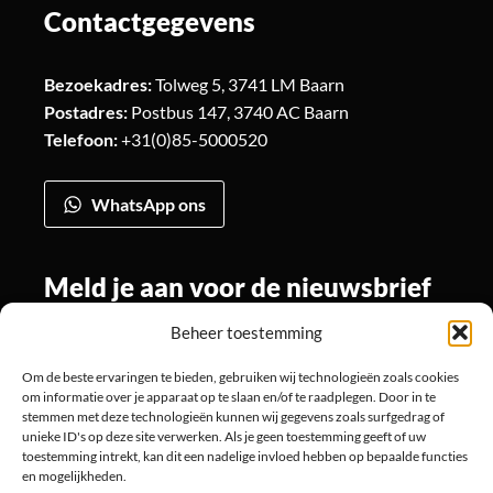
Contactgegevens
Bezoekadres:
Tolweg 5, 3741 LM Baarn
Postadres:
Postbus 147, 3740 AC Baarn
Telefoon:
+31(0)85-5000520
WhatsApp ons
Meld je aan voor de nieuwsbrief
Beheer toestemming
Om de beste ervaringen te bieden, gebruiken wij technologieën zoals cookies
Volg ons
om informatie over je apparaat op te slaan en/of te raadplegen. Door in te
stemmen met deze technologieën kunnen wij gegevens zoals surfgedrag of
unieke ID's op deze site verwerken. Als je geen toestemming geeft of uw
toestemming intrekt, kan dit een nadelige invloed hebben op bepaalde functies
en mogelijkheden.