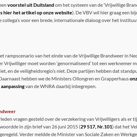
 een
voorstel uit Duitsland
om het systeem van de ‘Vrijwillige Bran
s hier het artikel op onze website
). De VBV wil hier graag een bi
lega’s voor een brede, internationale dialoog over het instituut ‘
het rampscenario van het einde van de Vrijwillige Brandweer in Nede
 Vrijwilliger moet worden ‘genormaliseerd’ tot een werknemer met
en de veiligheidsregio’s niet. Deze partijen hebben dat standpunt 
d. Daarnaast hebben we de Ministers Ollongren en Grapperhaus
onz
t aanpassing
van de WNRA daarbij inbegrepen.
andweer
leden vragen gesteld over de verzekering van Vrijwilligers als er
woordde in zijn brief van 26 juni 2015 (
29 517, Nr.101
) dat het V
eregeld. Verder meldde de Minister van Sociale Zaken en Werkgeleg