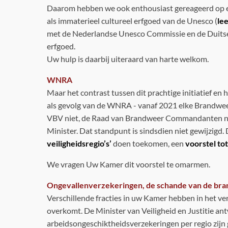
Daarom hebben we ook enthousiast gereageerd op
als immaterieel cultureel erfgoed van de Unesco (
lee
met de Nederlandse Unesco Commissie en de Duitse col
erfgoed.
Uw hulp is daarbij uiteraard van harte welkom.
WNRA
Maar het contrast tussen dit prachtige initiatief en 
als gevolg van de WNRA - vanaf 2021 elke Brandweer
VBV niet, de Raad van Brandweer Commandanten niet, 
Minister. Dat standpunt is sindsdien niet gewijzig
veiligheidsregio’s’
doen toekomen, een
voorstel to
We vragen Uw Kamer dit voorstel te omarmen.
Ongevallenverzekeringen, de schande van de br
Verschillende fracties in uw Kamer hebben in het ver
overkomt. De Minister van Veiligheid en Justitie ant
arbeidsongeschiktheidsverzekeringen per regio zijn g