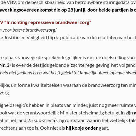
n de VBV, om de beschikbaarheid van betrouwbare sturingsdata ove
werkingsovereenkomst die op 28 juni jl. door beide partijen is
enV "Inrichting repressieve brandweerzorg"
en voor betere brandweerzorg.
’
e Justitie en Veiligheid bij de publicatie van de resultaten van het
ste plaats vanwege de sprekende gelijkenis met de doelstelling van 
Nr. 3
) is over de destijds geldende ‘zachte regelgeving’ het volge
id niet gediend is en wat heeft geleid tot landelijk uiteenlopende nive
ndelijke, uniforme kwaliteitseisen waaraan de brandweerzorg ten m
zorg.
igheidsregio’s hebben in plaats van minder, juist nog meer ruimte
is ook wat de verantwoordelijk Minister stelselmatig betuigt in zijn
at in het land 25 sub-arena’s zijn ontstaan waarin het wettelijk t
echtens aan toe is. Ook niet als
hij kopje onder
gaat.