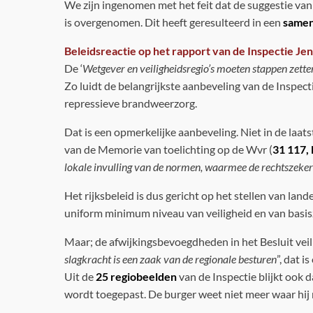
We zijn ingenomen met het feit dat de suggestie va
is overgenomen. Dit heeft geresulteerd in een
samen
Beleidsreactie op het rapport van de Inspectie J
De ‘
Wetgever en veiligheidsregio’s moeten stappen zett
Zo luidt de belangrijkste aanbeveling van de Inspecti
repressieve brandweerzorg.
Dat is een opmerkelijke aanbeveling. Niet in de laat
van de Memorie van toelichting op de Wvr (
31 117, 
lokale invulling van de normen, waarmee de rechtszekerhe
Het rijksbeleid is dus gericht op het stellen van la
uniform minimum niveau van veiligheid en van basis
Maar; de afwijkingsbevoegdheden in het Besluit veil
slagkracht is een zaak van de regionale besturen
”, dat 
Uit de
25 regiobeelden
van de Inspectie blijkt ook d
wordt toegepast. De burger weet niet meer waar hij r