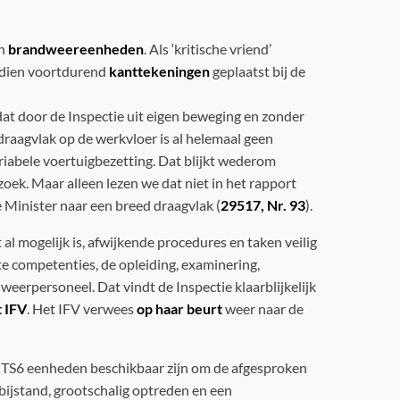
an
brandweereenheden
. Als ‘kritische vriend’
sdien voortdurend
kanttekeningen
geplaatst bij de
t door de Inspectie uit eigen beweging en zonder
draagvlak op de werkvloer is al helemaal geen
riabele voertuigbezetting. Dat blijkt wederom
oek. Maar alleen lezen we dat niet in het rapport
 Minister naar een breed draagvlak (
29517, Nr. 93
).
al mogelijk is, afwijkende procedures en taken veilig
e competenties, de opleiding, examinering,
weerpersoneel. Dat vindt de Inspectie klaarblijkelijk
t IFV
. Het IFV verwees
op haar beurt
weer naar de
e TS6 eenheden beschikbaar zijn om de afgesproken
 bijstand, grootschalig optreden en een