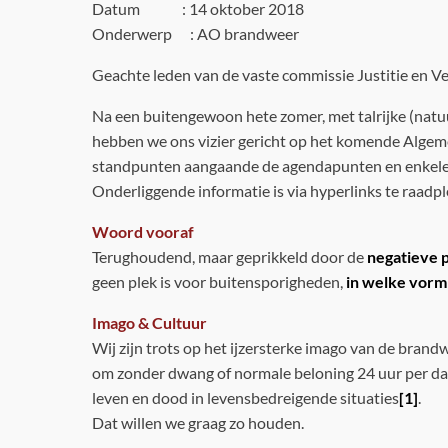
Datum : 14 oktober 2018
Onderwerp : AO brandweer
Geachte leden van de vaste commissie Justitie en Ve
Na een buitengewoon hete zomer, met talrijke (natu
hebben we ons vizier gericht op het komende Algeme
standpunten aangaande de agendapunten en enkele 
Onderliggende informatie is via hyperlinks te raadpl
Woord vooraf
Terughoudend, maar geprikkeld door de
negatieve p
geen plek is voor buitensporigheden,
in welke vorm
Imago & Cultuur
Wij zijn trots op het ijzersterke imago van de brand
om zonder dwang of normale beloning 24 uur per dag
leven en dood in levensbedreigende situaties
[1]
.
Dat willen we graag zo houden.