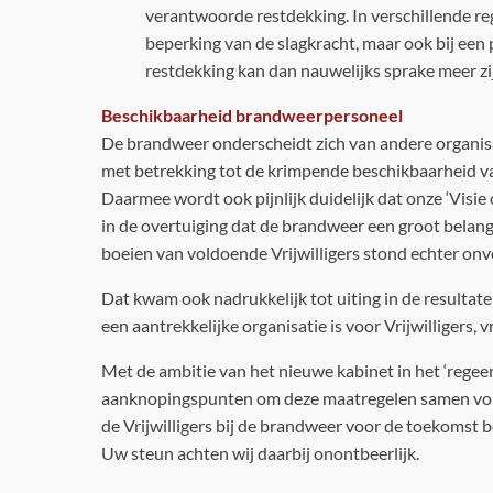
verantwoorde restdekking. In verschillende reg
beperking van de slagkracht, maar ook bij een p
restdekking kan dan nauwelijks sprake meer zi
Beschikbaarheid brandweerpersoneel
De brandweer onderscheidt zich van andere organisa
met betrekking tot de krimpende beschikbaarheid va
Daarmee wordt ook pijnlijk duidelijk dat onze ‘Visie 
in de overtuiging dat de brandweer een groot belang 
boeien van voldoende Vrijwilligers stond echter onv
Dat kwam ook nadrukkelijk tot uiting in de resultat
een aantrekkelijke organisatie is voor Vrijwilliger
Met de ambitie van het nieuwe kabinet in het ‘regeer
aanknopingspunten om deze maatregelen samen vorm t
de Vrijwilligers bij de brandweer voor de toekomst b
Uw steun achten wij daarbij onontbeerlijk.