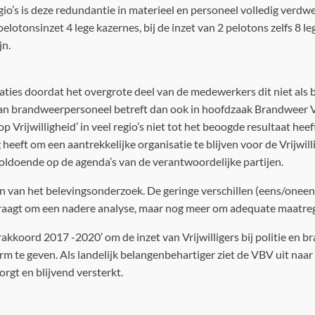
io’s is deze redundantie in materieel en personeel volledig verdwe
elotonsinzet 4 lege kazernes, bij de inzet van 2 pelotons zelfs 8 le
jn.
ties doordat het overgrote deel van de medewerkers dit niet als
n brandweerpersoneel betreft dan ook in hoofdzaak Brandweer Vri
op Vrijwilligheid’ in veel regio’s niet tot het beoogde resultaat he
heeft om een aantrekkelijke organisatie te blijven voor de Vrijwill
oldoende op de agenda’s van de verantwoordelijke partijen.
en van het belevingsonderzoek. De geringe verschillen (eens/oneens
s, vraagt om een nadere analyse, maar nog meer om adequate maatre
akkoord 2017 -2020’ om de inzet van Vrijwilligers bij politie en 
e geven. Als landelijk belangenbehartiger ziet de VBV uit naar 
orgt en blijvend versterkt.