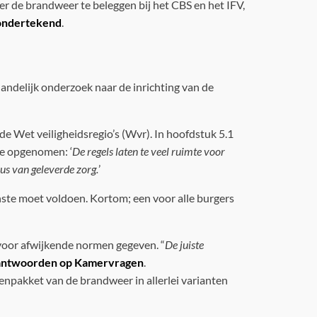
r de brandweer te beleggen bij het CBS en het IFV,
 ondertekend
.
 landelijk onderzoek naar de inrichting van de
de Wet veiligheidsregio’s (Wvr). In hoofdstuk 5.1
nde opgenomen: ‘
De regels laten te veel ruimte voor
aus van geleverde zorg.
’
inste moet voldoen. Kortom; een voor alle burgers
 voor afwijkende normen gegeven. “
De juiste
antwoorden op Kamervragen
.
akenpakket van de brandweer in allerlei varianten