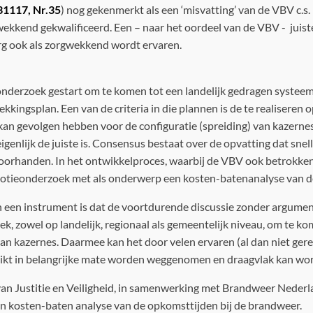
31117, Nr.35
) nog gekenmerkt als een ‘misvatting’ van de VBV c.s.
ekkend gekwalificeerd. Een – naar het oordeel van de VBV - juiste
org ook als zorgwekkend wordt ervaren.
 onderzoek gestart om te komen tot een landelijk gedragen systee
kingsplan. Een van de criteria in die plannen is de te realiseren
an gevolgen hebben voor de configuratie (spreiding) van kazernes i
igenlijk de juiste is. Consensus bestaat over de opvatting dat snelle
oorhanden. In het ontwikkelproces, waarbij de VBV ook betrokken 
promotieonderzoek met als onderwerp een kosten-batenanalyse van 
n een instrument is dat de voortdurende discussie zonder argume
ek, zowel op landelijk, regionaal als gemeentelijk niveau, om te ko
an kazernes. Daarmee kan het door velen ervaren (al dan niet gerec
kt in belangrijke mate worden weggenomen en draagvlak kan wor
an Justitie en Veiligheid, in samenwerking met Brandweer Nederl
en kosten-baten analyse van de opkomsttijden bij de brandweer.