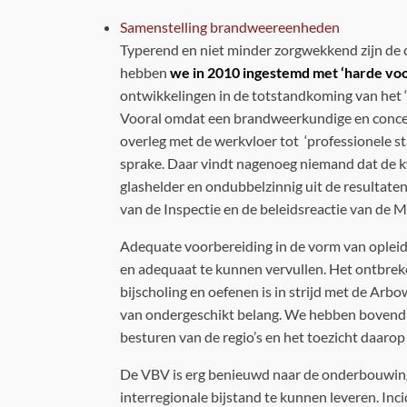
Samenstelling brandweereenheden
Typerend en niet minder zorgwekkend zijn de 
hebben
we in 2010 ingestemd met ‘harde vo
ontwikkelingen in de totstandkoming van het ‘
Vooral omdat een brandweerkundige en concept
overleg met de werkvloer tot ‘professionele s
sprake. Daar vindt nagenoeg niemand dat de kw
glashelder en ondubbelzinnig uit de resultaten
van de Inspectie en de beleidsreactie van de 
Adequate voorbereiding in de vorm van opleidin
en adequaat te kunnen vervullen. Het ontbreke
bijscholing en oefenen is in strijd met de Arb
van ondergeschikt belang. We hebben bovend
besturen van de regio’s en het toezicht daarop
De VBV is erg benieuwd naar de onderbouwing 
interregionale bijstand te kunnen leveren. Inc