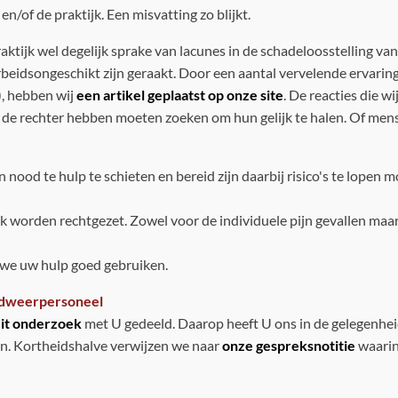
en/of de praktijk. Een misvatting zo blijkt.
raktijk wel degelijk sprake van lacunes in de schadeloosstelling van 
arbeidsongeschikt zijn geraakt. Door een aantal vervelende ervarin
), hebben wij
een artikel geplaatst op onze site
. De reacties die w
naar de rechter hebben moeten zoeken om hun gelijk te halen. Of men
nood te hulp te schieten en bereid zijn daarbij risico's te lope
lijk worden rechtgezet. Zowel voor de individuele pijn gevallen ma
n we uw hulp goed gebruiken.
ndweerpersoneel
dit onderzoek
met U gedeeld. Daarop heeft U ons in de gelegenhei
n. Kortheidshalve verwijzen we naar
onze gespreksnotitie
waarin