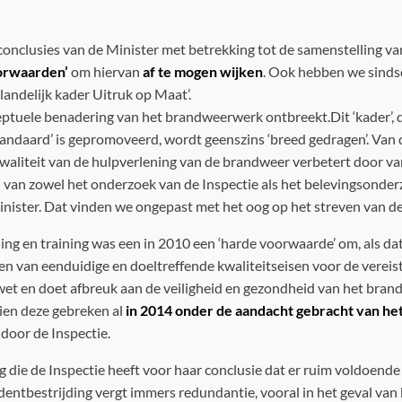
conclusies van de Minister met betrekking tot de samenstelling v
orwaarden’
om hiervan
af te mogen wijken
. Ook hebben we sind
landelijk kader Uitruk op Maat’.
uele benadering van het brandweerwerk ontbreekt.Dit ‘kader’, da
tandaard’ is gepromoveerd, wordt geenszins ‘breed gedragen’. Van 
aliteit van de hulpverlening van de brandweer verbetert door va
 van zowel het onderzoek van de Inspectie als het belevingsonderz
Minister. Dat vinden we ongepast met het oog op het streven van de
g en training was een in 2010 een ‘harde voorwaarde’ om, als dat 
n van eenduidige en doeltreffende kwaliteitseisen voor de vereist
owet en doet afbreuk aan de veiligheid en gezondheid van het brand
ien deze gebreken al
in 2014 onder de aandacht gebracht van he
 door de Inspectie.
die de Inspectie heeft voor haar conclusie dat er ruim voldoend
identbestrijding vergt immers redundantie, vooral in het geval van