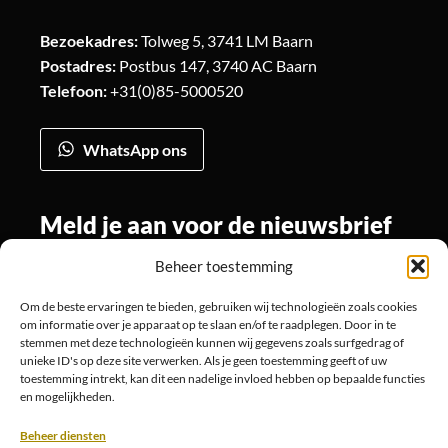
Bezoekadres:
Tolweg 5, 3741 LM Baarn
Postadres:
Postbus 147, 3740 AC Baarn
Telefoon:
+31(0)85-5000520
WhatsApp ons
Meld je aan voor de nieuwsbrief
Beheer toestemming
Om de beste ervaringen te bieden, gebruiken wij technologieën zoals cookies
Volg ons
om informatie over je apparaat op te slaan en/of te raadplegen. Door in te
stemmen met deze technologieën kunnen wij gegevens zoals surfgedrag of
unieke ID's op deze site verwerken. Als je geen toestemming geeft of uw
toestemming intrekt, kan dit een nadelige invloed hebben op bepaalde functies
en mogelijkheden.
Beheer diensten