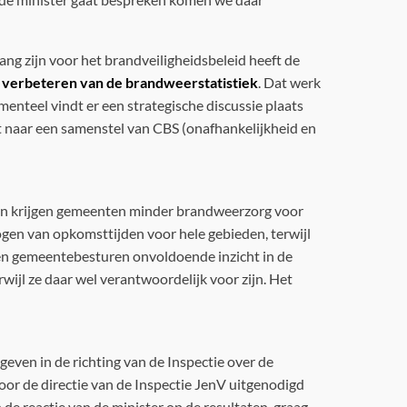
g zijn voor het brandveiligheidsbeleid heeft de
t
verbeteren van de brandweerstatistiek
. Dat werk
menteel vindt er een strategische discussie plaats
it naar een samenstel van CBS (onafhankelijkheid en
t en krijgen gemeenten minder brandweerzorg voor
ogen van opkomsttijden voor hele gebieden, terwijl
en gemeentebesturen onvoldoende inzicht in de
ijl ze daar wel verantwoordelijk voor zijn. Het
geven in de richting van de Inspectie over de
oor de directie van de Inspectie JenV uitgenodigd
e reactie van de minister op de resultaten, graag