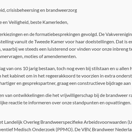
d, crisisbeheersing en brandweerzorg
 en Veiligheid, beste Kamerleden,
rkiezingen en de formatiebesprekingen gevolgd. De Vakvereniging
lling vanuit de Tweede Kamer voor haar doelstellingen. Dat is en b
waarbij we steeds een luisterend oor vinden voor onze inbreng ten
 Kamervragen, moties of amendementen.
g van ons 10 jarig bestaan, toch nog even bij stilstaan en u allen 
het kabinet om in het regeerakkoord te voorzien in extra onders
ehartiger en gesprekspartner, graag een constructieve bijdrage aan 
n van ontwikkelingen die het vrijwilligerschap bij de brandweer 
ijke reactie te informeren over onze standpunten en opvattingen.
het Landelijk Overleg Brandweerspecifieke Arbeidsvoorwaarden 
reventief Medisch Onderzoek (PPMO). De VBV, Brandweer Nederlan