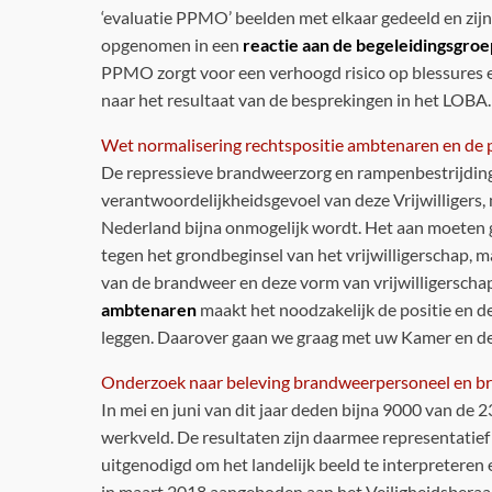
‘evaluatie PPMO’ beelden met elkaar gedeeld en zi
opgenomen in een
reactie aan de begeleidingsgroe
PPMO zorgt voor een verhoogd risico op blessures en
naar het resultaat van de besprekingen in het LOBA.
Wet normalisering rechtspositie ambtenaren en de p
De repressieve brandweerzorg en rampenbestrijding i
verantwoordelijkheidsgevoel van deze Vrijwilligers,
Nederland bijna onmogelijk wordt. Het aan moeten gaa
tegen het grondbeginsel van het vrijwilligerschap,
van de brandweer en deze vorm van vrijwilligerschap
ambtenaren
maakt het noodzakelijk de positie en d
leggen. Daarover gaan we graag met uw Kamer en d
Onderzoek naar beleving brandweerpersoneel en br
In mei en juni van dit jaar deden bijna 9000 van d
werkveld. De resultaten zijn daarmee representatie
uitgenodigd om het landelijk beeld te interpreteren
in maart 2018 aangeboden aan het Veiligheidsberaa