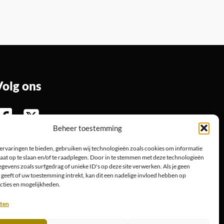
Volg ons
Beheer toestemming
ervaringen te bieden, gebruiken wij technologieën zoals cookies om informatie
aat op te slaan en/of te raadplegen. Door in te stemmen met deze technologieën
gevens zoals surfgedrag of unieke ID's op deze site verwerken. Als je geen
geeft of uw toestemming intrekt, kan dit een nadelige invloed hebben op
cties en mogelijkheden.
sten