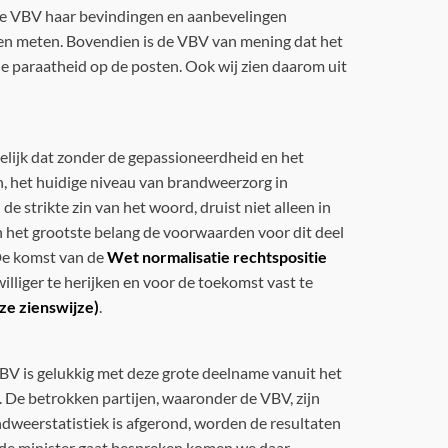
 de VBV haar bevindingen en aanbevelingen
ten meten. Bovendien is de VBV van mening dat het
e paraatheid op de posten. Ook wij zien daarom uit
elijk dat zonder de gepassioneerdheid en het
n, het huidige niveau van brandweerzorg in
 strikte zin van het woord, druist niet alleen in
n het grootste belang de voorwaarden voor dit deel
 De komst van de
Wet normalisatie rechtspositie
liger te herijken en voor de toekomst vast te
nze zienswijze)
.
BV is gelukkig met deze grote deelname vanuit het
. De betrokken partijen, waaronder de VBV, zijn
ndweerstatistiek is afgerond, worden de resultaten
 de minister gaat bespreken komen we daar