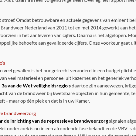
 stroef. Omdat betrouwbare en actuele gegevens van eminent belan
n Brandweer Nederland van 2011 tot en met 2014 gewerkt aan he
voorzien in het aanleveren van cijfers. Daarna is het afgelopen. Mo
happelijke behoefte aan gevalideerde cijfers. Onze voorkeur gaat u
o’s
In veel gevallen is het budgetrecht veranderd in een budgetplich
van veel materieel en personeel uit kazernes en het generiek verh
l
3a van de Wet veiligheidsregio’s
daartoe zijn aangewezen, krijg
cht van de brandweer bij kwetsbare objecten in hun gemeente, terw
eft - maar op één plek en dat is in uw Kamer.
eve brandweerzorg
r de inrichting van de repressieve brandweerzorg
signalen afge
Het onderzoek is nu in een afrondende fase belandt en de VBV is d
meren over de onderzoeksresultaten. Wij komen na dit gesprek en d