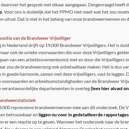
jn daarover het gesprek met elkaar aangegaan. Desgevraagd heeft
p
. Voor ons is duidelijk dat het PPMO niet meet wat het zou moe
 uitval. Dat is niet in het belang van onze brandweermensen en d
ositie van de Brandweer Vrijwilliger
n Nederland drijft op 19.000 Brandweer Vrijwilligers. Het is duid
 maar ook de unieke voorwaarden die voor deze Vrijwilligers gelde
n van een arbeidsovereenkomst met en door die Vrijwilligers in de
 maar zou de brandweerzorg ook onbetaalbaar maken. Het is dus va
 in goede harmonie, samen met deze vrijwilligers, vast te leggen.
e voorwaarden en arbeidsomstandigheden van de Brandweer Vrijwil
e verantwoordelijke departementen in overleg
(lees hier alvast o
andweerstatistiek
e 23.000 repressieve brandweermensen mee aan dit onderzoek. De V
f en betrouwbaar en
liggen nu voor in gedetailleerde rapportages
 en er een reactie op te geven. Wanneer het onderzoek naar de bra
d. Als u daarna in een volgend Algemeen Overleg het rapport met