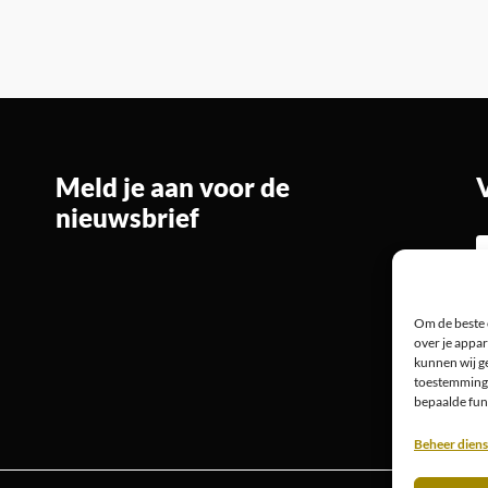
Meld je aan voor de
nieuwsbrief
Om de beste 
over je appar
kunnen wij ge
toestemming 
bepaalde fun
Beheer dien