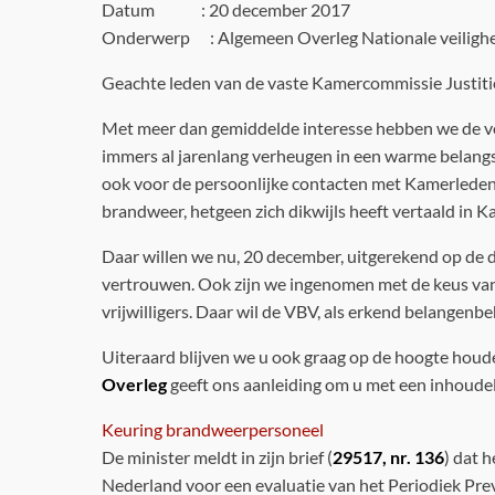
Datum : 20 december 2017
Onderwerp : Algemeen Overleg Nationale veilighei
Geachte leden van de vaste Kamercommissie Justitie
Met meer dan gemiddelde interesse hebben we de ve
immers al jarenlang verheugen in een warme belangste
ook voor de persoonlijke contacten met Kamerleden, 
brandweer, hetgeen zich dikwijls heeft vertaald in
Daar willen we nu, 20 december, uitgerekend op de da
vertrouwen. Ook zijn we ingenomen met de keus van 
vrijwilligers. Daar wil de VBV, als erkend belangenb
Uiteraard blijven we u ook graag op de hoogte houde
Overleg
geeft ons aanleiding om u met een inhoudel
Keuring brandweerpersoneel
De minister meldt in zijn brief (
29517, nr. 136
) dat 
Nederland voor een evaluatie van het Periodiek P