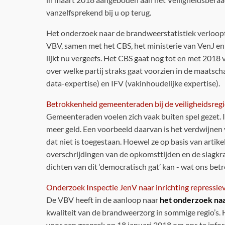
vanzelfsprekend bij u op terug.
Het onderzoek naar de brandweerstatistiek verloopt
VBV, samen met het CBS, het ministerie van VenJ e
lijkt nu vergeefs. Het CBS gaat nog tot en met 2018 
over welke partij straks gaat voorzien in de maatsc
data-expertise) en IFV (vakinhoudelijke expertise).
Betrokkenheid gemeenteraden bij de veiligheidsregi
Gemeenteraden voelen zich vaak buiten spel gezet. 
meer geld. Een voorbeeld daarvan is het verdwijnen 
dat niet is toegestaan. Hoewel ze op basis van artike
overschrijdingen van de opkomsttijden en de slagkra
dichten van dit ‘democratisch gat’ kan - wat ons betr
Onderzoek Inspectie JenV naar inrichting repressi
De VBV heeft in de aanloop naar
het onderzoek naa
kwaliteit van de brandweerzorg in sommige regio’s. 
voor een gesprek op 18 januari 2018 om ons te infor