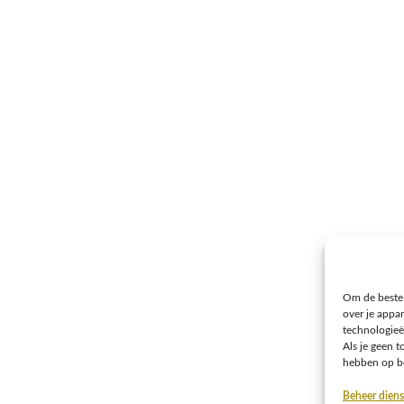
Om de beste 
over je appa
technologieë
Als je geen 
hebben op be
Beheer diens